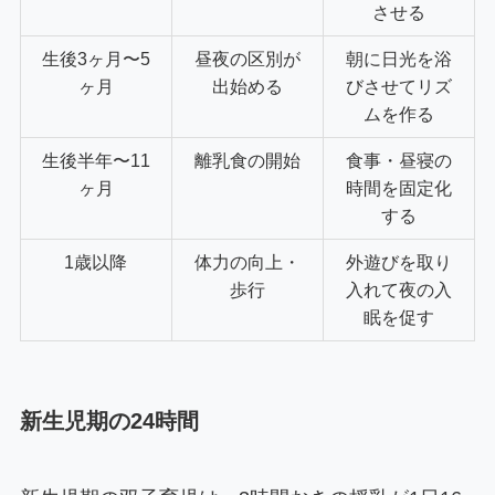
させる
生後3ヶ月〜5
昼夜の区別が
朝に日光を浴
ヶ月
出始める
びさせてリズ
ムを作る
生後半年〜11
離乳食の開始
食事・昼寝の
ヶ月
時間を固定化
する
1歳以降
体力の向上・
外遊びを取り
歩行
入れて夜の入
眠を促す
新生児期の24時間