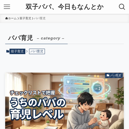
双子パパ、今日もなんとか
ホーム
双子育児
パパ育児
パパ育児
– category –
双子育児
パパ育児
パパ育児