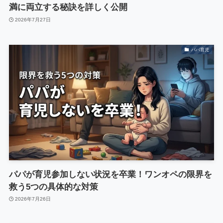
満に両立する秘訣を詳しく公開
2026年7月27日
パパ育児
パパが育児参加しない状況を卒業！ワンオペの限界を
救う5つの具体的な対策
2026年7月26日