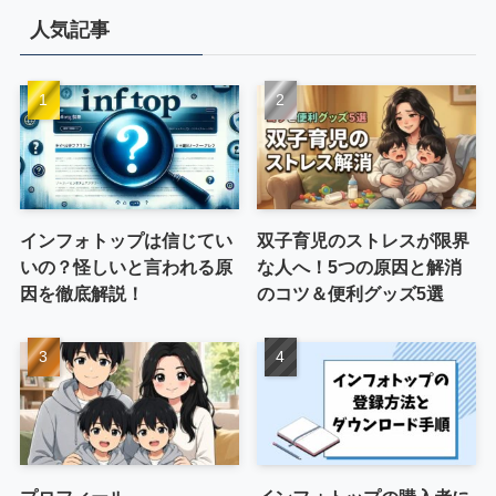
人気記事
インフォトップは信じてい
双子育児のストレスが限界
いの？怪しいと言われる原
な人へ！5つの原因と解消
因を徹底解説！
のコツ＆便利グッズ5選