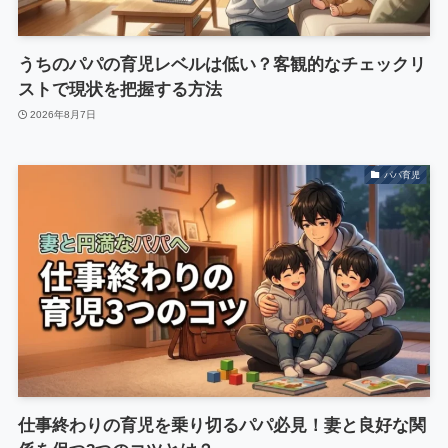
うちのパパの育児レベルは低い？客観的なチェックリ
ストで現状を把握する方法
2026年8月7日
パパ育児
仕事終わりの育児を乗り切るパパ必見！妻と良好な関