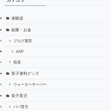
カテゴリー
体験談
副業・お金
ブログ運営
ASP
投資
双子便利グッズ
ウォーターサーバー
双子育児
パパ育児