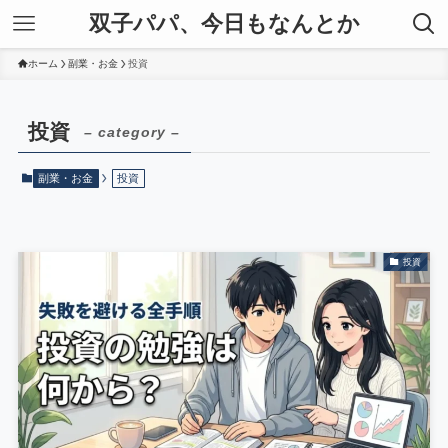
双子パパ、今日もなんとか
ホーム
副業・お金
投資
投資
– category –
副業・お金
投資
投資